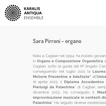
Vai
al
contenuto
principale
Sara Pirroni - organo
Nata a Cagliari nel 1994, ha iniziato giova
in
Organo e Composizione Organistica
a
Cagliari, sotto la guida del M° Angelo Cast
conseguendo nel luglio 2021 la
Laurea
Motorie Preventive e Adattate”
all’
Unive
di aprile 2023, il
Diploma Accademico di
Pierluigi da Palestrina
” di Cagliari, sem
dicembre 2023, ha conseguito il
Mast
improvvisazione musicale in contesti did
Palestrina
”. Ha seguito diverse
masterclas