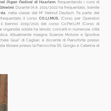
onal Organ Festival
di Haarlem
, frequentando i corsi di
Ghielmi
. Durante l’A.A. 2021/2022 ha frequentato, tramite
rda
, nella classe del M° Helmut Deutsch. Fa parte del
 frequentato il corso
CO.LI.MUS.
(Corso per Operatori
o il biennio 2019/2021 del corso Co.Per.Li.M (Corso di
 organista solista ha tenuto concerti in numerose città
istica. Attualmente insegna Scienze Motorie e Sportive
Michele Giua” di Cagliari, è docente di Pianoforte presso
ista titolare presso la Parrocchia SS. Giorgio e Caterina di