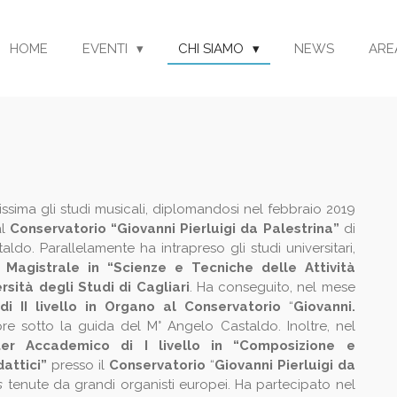
HOME
EVENTI
CHI SIAMO
NEWS
ARE
nissima gli studi musicali, diplomandosi nel febbraio 2019
l
Conservatorio “Giovanni Pierluigi da Palestrina”
di
aldo. Parallelamente ha intrapreso gli studi universitari,
 Magistrale in “Scienze e Tecniche delle Attività
rsità degli Studi di Cagliari
. Ha conseguito, nel mese
 II livello in Organo al Conservatorio
“
Giovanni.
pre sotto la guida del M° Angelo Castaldo. Inoltre, nel
er Accademico di I livello in “Composizione e
attici”
presso il
Conservatorio
“
Giovanni Pierluigi da
s
tenute da grandi organisti europei. Ha partecipato nel