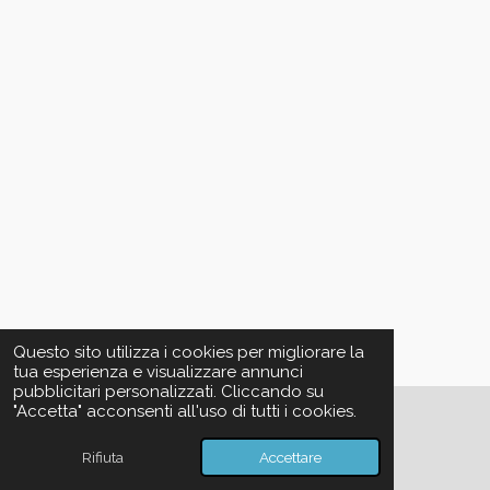
Questo sito utilizza i cookies per migliorare la
tua esperienza e visualizzare annunci
pubblicitari personalizzati. Cliccando su
"Accetta" acconsenti all'uso di tutti i cookies.
©2026 - Karalis Antiqua Ensemble
Rifiuta
Accettare