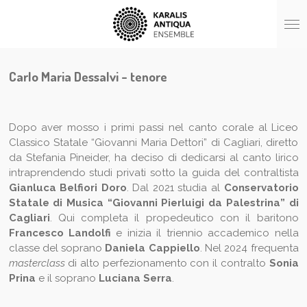
Vai
al
contenuto
principale
Carlo Maria Dessalvi - tenore
Dopo aver mosso i primi passi nel canto corale al Liceo
Classico Statale “Giovanni Maria Dettori” di Cagliari, diretto
da Stefania Pineider, ha deciso di dedicarsi al canto lirico
intraprendendo studi privati sotto la guida del contraltista
Gianluca Belfiori Doro
. Dal 2021 studia al
Conservatorio
Statale di Musica “Giovanni Pierluigi da Palestrina” di
Cagliari
. Qui completa il propedeutico con il baritono
Francesco Landolfi
e inizia il triennio accademico nella
classe del soprano
Daniela Cappiello
. Nel 2024 frequenta
masterclass
di alto perfezionamento con il contralto
Sonia
Prina
e il soprano
Luciana Serra
.